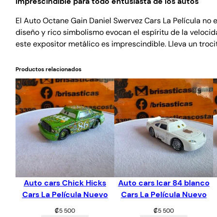
Imprescindible para todo entusiasta de los autos
El Auto Octane Gain Daniel Swervez Cars La Película no e
diseño y rico simbolismo evocan el espíritu de la veloci
este expositor metálico es imprescindible. Lleva un trocit
Productos relacionados
Auto cars Chick Hicks
Auto cars Icar 84 blanco
Cars La Película Nuevo
Cars La Película Nuevo
₡
5 500
₡
5 500