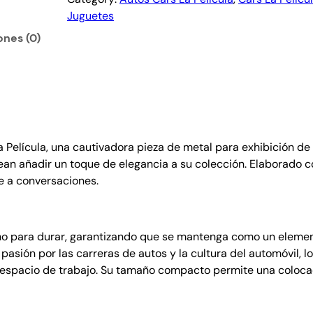
t
Juguetes
a
n
ones (0)
e
G
a
i
n
D
Película, una cautivadora pieza de metal para exhibición de 
a
ean añadir un toque de elegancia a su colección. Elaborado co
n
e a conversaciones.
i
e
l
S
cho para durar, garantizando que se mantenga como un elemen
w
 pasión por las carreras de autos y la cultura del automóvil, l
e
u espacio de trabajo. Su tamaño compacto permite una colocac
r
v