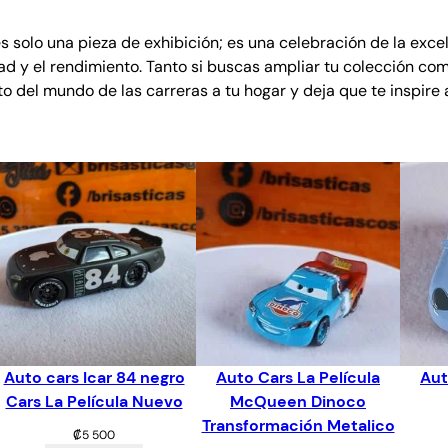
e
z
s solo una pieza de exhibición; es una celebración de la exce
C
dad y el rendimiento. Tanto si buscas ampliar tu colección co
a
o del mundo de las carreras a tu hogar y deja que te inspire a
r
s
L
a
P
e
l
í
c
u
l
a
Auto cars Icar 84 negro
Auto Cars La Película
Aut
c
Cars La Película Nuevo
McQueen Dinoco
a
Transformación Metalico
₡
5 500
n