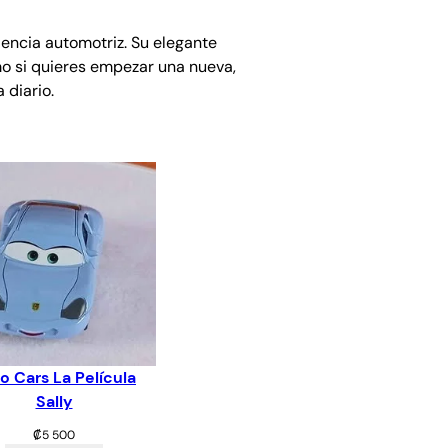
lencia automotriz. Su elegante
mo si quieres empezar una nueva,
 diario.
o Cars La Película
Sally
₡
5 500