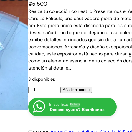
₡
5 500
Realza tu colección con estilo Presentamos el 
Cars La Película, una cautivadora pieza de meta
cm. Esta pieza única está diseñada para los ent
desean añadir un toque de elegancia a su colecc
exhibe detalles intrincados que sin duda llamar
conversaciones. Artesanía y diseño excepciona
calidad, este expositor está hecho para durar,
como un elemento esencial de tu colección dur
atención al detalle…
3 disponibles
A
Añadir al carrito
u
t
Brisas Ticas
En línea
Deseas ayuda? Escribenos
o
O
c
Category:
Autos Cars La Película
, 
Cars La Pelícu