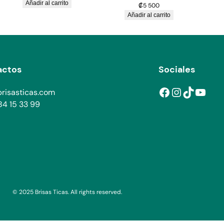
Añadir al carrito
₡
5 500
t
Añadir al carrito
i
d
a
d
actos
Sociales
Facebook
Instagram
TikTok
YouTube
risasticas.com
4 15 33 99
© 2025 Brisas Ticas. All rights reserved.