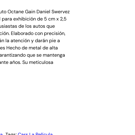
Auto Octane Gain Daniel Swervez
l para exhibición de 5 cm x 2,5
usiastas de los autos que
ión. Elaborado con precisión,
án la atención y darán pie a
les Hecho de metal de alta
 garantizando que se mantenga
ante años. Su meticulosa
la
, 
Tags:
Cars La Película
, 