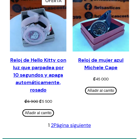
PRODUCTO
OFERTA
EN
OFERTA
Reloj de Hello Kitty con
Reloj de mujer azul
luz que parpadea por
Michele Cape
10 segundos y apaga
₡
45 000
automáticamente,
rosado
Añadir al carrito
El
El
₡
6 900
₡
5 500
precio
precio
original
actual
Añadir al carrito
era:
es:
₡6
₡5
1
2
Página siguiente
900.
500.