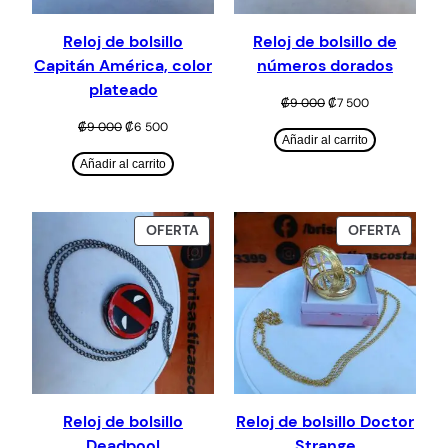
Reloj de bolsillo
Reloj de bolsillo de
Capitán América, color
números dorados
plateado
El
El
₡
9 000
₡
7 500
precio
precio
El
El
₡
9 000
₡
6 500
original
actual
Añadir al carrito
precio
precio
era:
es:
original
actual
Añadir al carrito
₡9
₡7
era:
es:
000.
500.
₡9
₡6
000.
500.
PRODUCTO
PROD
OFERTA
OFERTA
EN
EN
OFERTA
OFERT
Reloj de bolsillo
Reloj de bolsillo Doctor
Deadpool
Strange