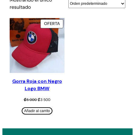
resultado
PRODUCTO
OFERTA
EN
OFERTA
Gorra Roja con Negro
Logo BMW
El
El
₡
5 000
₡
3 500
precio
precio
original
actual
Añadir al carrito
era:
es:
₡5
₡3
000.
500.