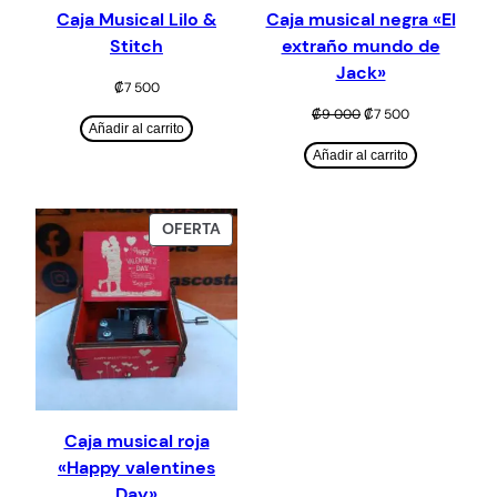
Caja Musical Lilo &
Caja musical negra «El
Stitch
extraño mundo de
Jack»
₡
7 500
El
El
₡
9 000
₡
7 500
Añadir al carrito
precio
precio
original
actual
Añadir al carrito
era:
es:
₡9
₡7
000.
500.
PRODUCTO
OFERTA
EN
OFERTA
Caja musical roja
«Happy valentines
Day»