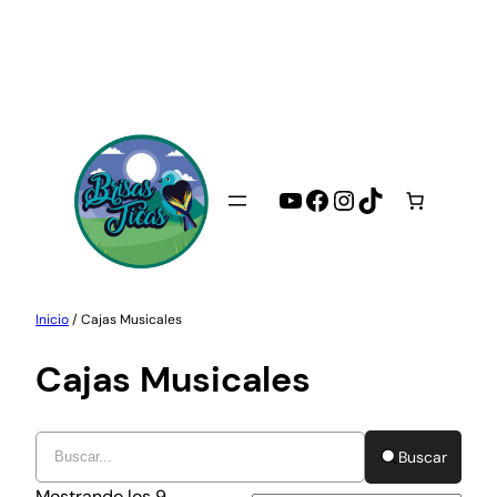
Saltar
al
contenido
YouTube
Facebook
Instagram
TikTok
Inicio
/ Cajas Musicales
Cajas Musicales
Buscar
Mostrando los 9