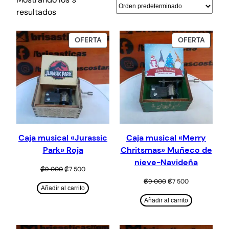
resultados
PRODUCTO
PROD
OFERTA
OFERTA
EN
EN
OFERTA
OFERT
Caja musical «Jurassic
Caja musical «Merry
Park» Roja
Chritsmas» Muñeco de
nieve-Navideña
El
El
₡
9 000
₡
7 500
precio
precio
El
El
₡
9 000
₡
7 500
original
actual
Añadir al carrito
precio
precio
era:
es:
original
actual
Añadir al carrito
₡9
₡7
era:
es:
000.
500.
₡9
₡7
000.
500.