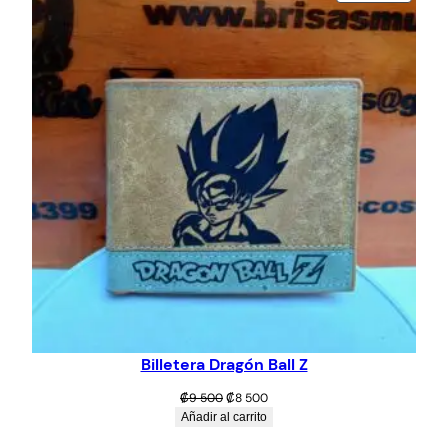
EN
₡9
₡6
OFERT
500.
900.
Billetera Dragón Ball Z
El
El
₡
9 500
₡
8 500
precio
precio
Añadir al carrito
original
actual