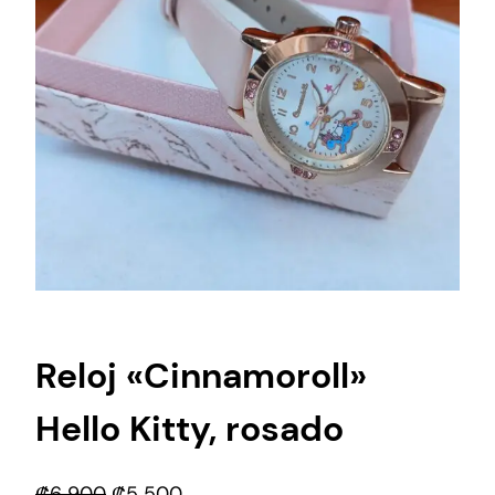
Reloj «Cinnamoroll»
Hello Kitty, rosado
E
E
₡
6 900
₡
5 500