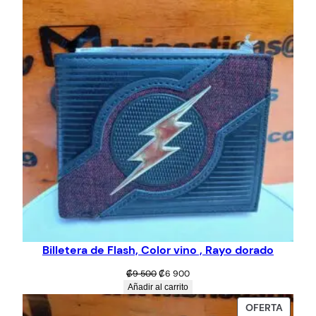
₡9
₡8
OFERT
500.
500.
Billetera de Flash, Color vino , Rayo dorado
El
El
₡
9 500
₡
6 900
precio
precio
Añadir al carrito
original
actual
PROD
OFERTA
era:
es: