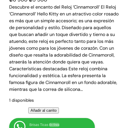
l
l
Descubre el encanto del Reloj ‘Cinnamoroll’ El Reloj
‘Cinnamoroll’ Hello Kitty en un atractivo color rosado
p
p
es más que un simple accesorio; es una expresión
r
r
de personalidad y estilo. Diseñado para aquellos
e
e
que buscan añadir un toque divertido y tierno a su
c
c
atuendo, este reloj es perfecto tanto para los más
i
i
jóvenes como para los jóvenes de corazón. Con un
o
o
diseño que resalta la adorabilidad de Cinnamoroll,
o
a
atraerás la atención donde quiera que vayas.
r
c
Características destacadas Este reloj combina
funcionalidad y estética. La esfera presenta la
i
t
famosa figura de Cinnamoroll en un fondo adorable,
g
u
mientras que la correa de silicona…
i
a
n
l
1 disponibles
a
e
R
Añadir al carrito
l
s
e
e
:
l
Brisas Ticas
En línea