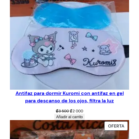
Antifaz para dormir Kuromi con antifaz en gel
para descanso de los ojos, filtra la luz
El
El
₡
3 500
₡
2 000
precio
precio
Añadir al carrito
original
actual
PROD
OFERTA
era:
es:
EN
₡3
₡2
OFERT
500.
000.