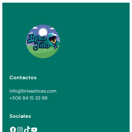
era:
es:
₡9
₡8
500.
500.
Contactos
info@brisasticas.com
+506 84 15 33 99
Sociales
Facebook
Instagram
TikTok
YouTube