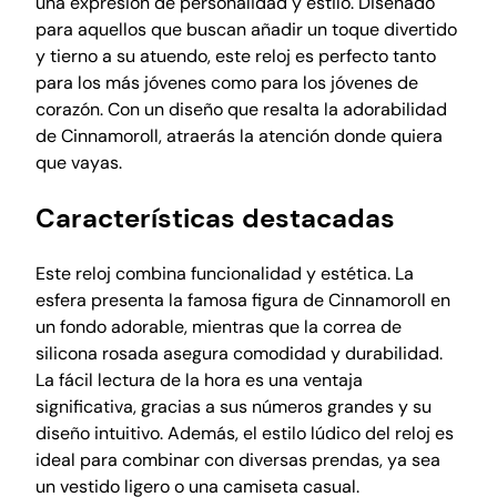
una expresión de personalidad y estilo. Diseñado
o
para aquellos que buscan añadir un toque divertido
K
y tierno a su atuendo, este reloj es perfecto tanto
i
para los más jóvenes como para los jóvenes de
t
corazón. Con un diseño que resalta la adorabilidad
t
de Cinnamoroll, atraerás la atención donde quiera
y
que vayas.
,
r
Características destacadas
o
s
Este reloj combina funcionalidad y estética. La
a
esfera presenta la famosa figura de Cinnamoroll en
d
un fondo adorable, mientras que la correa de
o
silicona rosada asegura comodidad y durabilidad.
c
La fácil lectura de la hora es una ventaja
a
significativa, gracias a sus números grandes y su
n
diseño intuitivo. Además, el estilo lúdico del reloj es
t
ideal para combinar con diversas prendas, ya sea
i
un vestido ligero o una camiseta casual.