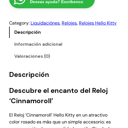
r
₡
Deseas ayuda? Escribenos
o
a
5
j
"
:
5
Category:
Liquidaciónes
, 
Relojes
, 
Relojes Hello Kitty
C
₡
0
i
Descripción
6
0
n
9
.
n
Información adicional
0
a
0
Valoraciones (0)
m
.
o
r
Descripción
o
l
Descubre el encanto del Reloj
l
"
‘Cinnamoroll’
H
e
El Reloj ‘Cinnamoroll’ Hello Kitty en un atractivo
l
color rosado es más que un simple accesorio; es
l