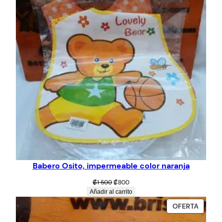
Babero Osito, impermeable color naranja
El
El
₡
1 500
₡
800
precio
precio
Añadir al carrito
original
actual
PROD
OFERTA
era:
es:
EN
₡1
₡800.