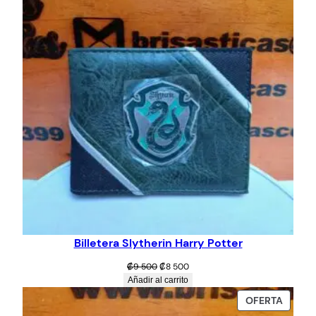
OFERT
500.
Billetera Slytherin Harry Potter
El
El
₡
9 500
₡
8 500
precio
precio
Añadir al carrito
original
actual
PROD
OFERTA
era:
es:
EN