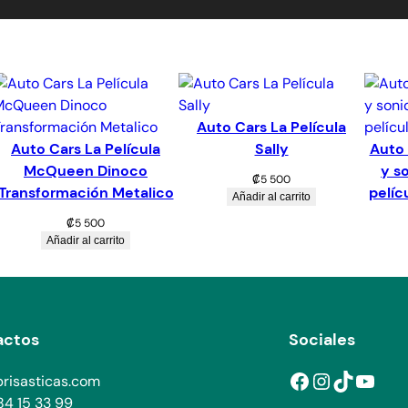
Auto Cars La Película
Auto Cars La Película
Sally
Auto 
McQueen Dinoco
y s
₡
5 500
Transformación Metalico
pelíc
Añadir al carrito
₡
5 500
Añadir al carrito
actos
Sociales
Facebook
Instagram
TikTok
YouTube
risasticas.com
4 15 33 99