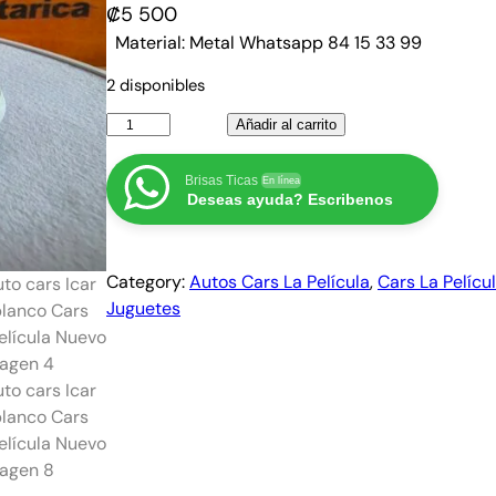
₡
5 500
Material: Metal Whatsapp 84 15 33 99
2 disponibles
A
Añadir al carrito
u
t
Brisas Ticas
En línea
Deseas ayuda? Escribenos
o
c
a
Category:
Autos Cars La Película
, 
Cars La Pelícu
r
Juguetes
s
I
c
a
r
8
4