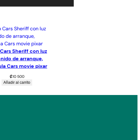
Cars Sheriff con luz
onido de arranque,
ula Cars movie pixar
₡
10 500
Añadir al carrito