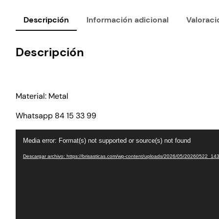
Descripción
Información adicional
Valoraci
Descripción
Material: Metal
Whatsapp 84 15 33 99
Reproductor
Media error: Format(s) not supported or source(s) not found
de
vídeo
Descargar archivo: https://brisasticas.com/wp-content/uploads/2026/05/20260522_