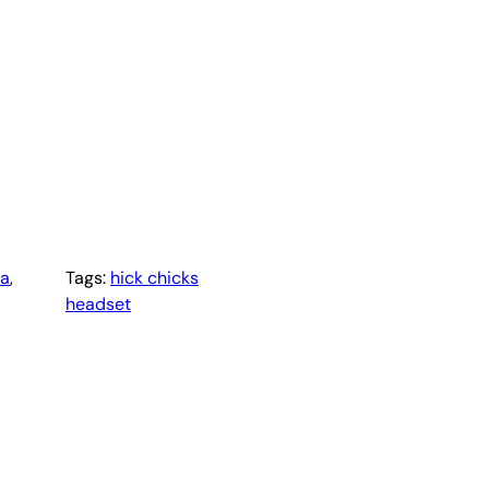
la
, 
Tags:
hick chicks
headset