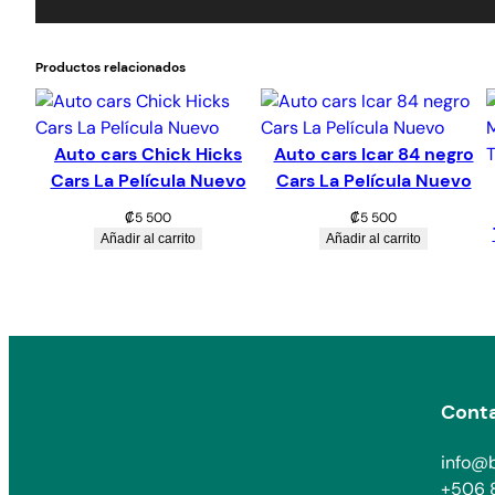
Productos relacionados
Auto cars Chick Hicks
Auto cars Icar 84 negro
Cars La Película Nuevo
Cars La Película Nuevo
₡
5 500
₡
5 500
Añadir al carrito
Añadir al carrito
Cont
info@b
+506 8