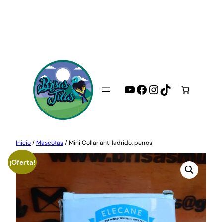
Saltar
al
contenido
YouTube
Facebook
Instagram
TikTok
Inicio
/
Mascotas
/ Mini Collar anti ladrido, perros
¡Oferta!