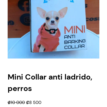
Mini Collar anti ladrido,
perros
E
E
₡
10 000
₡
8 500