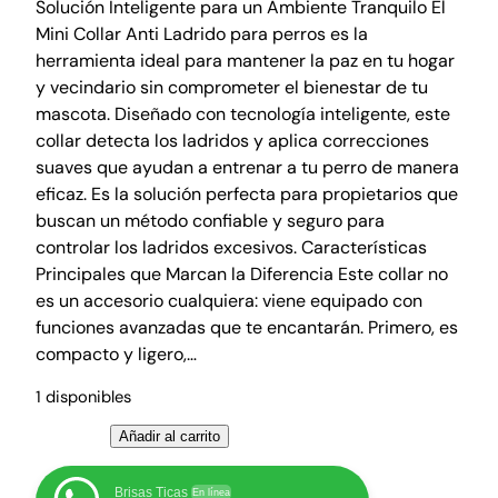
l
l
Solución Inteligente para un Ambiente Tranquilo El
Mini Collar Anti Ladrido para perros es la
p
p
herramienta ideal para mantener la paz en tu hogar
r
r
y vecindario sin comprometer el bienestar de tu
e
e
mascota. Diseñado con tecnología inteligente, este
c
c
collar detecta los ladridos y aplica correcciones
i
i
suaves que ayudan a entrenar a tu perro de manera
o
o
eficaz. Es la solución perfecta para propietarios que
o
a
buscan un método confiable y seguro para
r
c
controlar los ladridos excesivos. Características
Principales que Marcan la Diferencia Este collar no
i
t
es un accesorio cualquiera: viene equipado con
g
u
funciones avanzadas que te encantarán. Primero, es
i
a
compacto y ligero,…
n
l
a
e
1 disponibles
l
s
M
Añadir al carrito
e
:
i
r
₡
n
Brisas Ticas
En línea