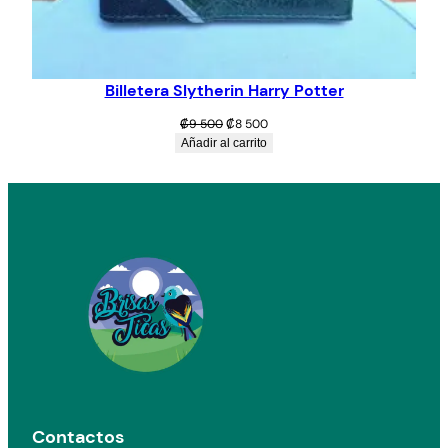
Billetera Slytherin Harry Potter
El
El
₡
9 500
₡
8 500
precio
precio
Añadir al carrito
original
actual
era:
es:
₡9
₡8
500.
500.
Contactos