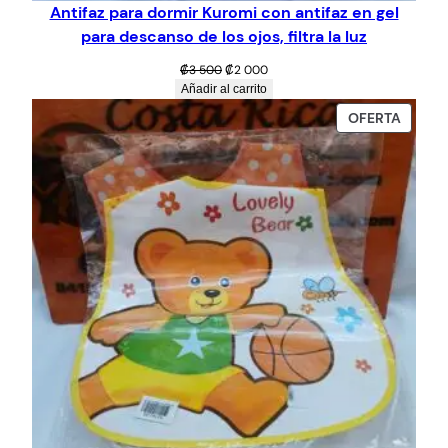
Antifaz para dormir Kuromi con antifaz en gel
para descanso de los ojos, filtra la luz
El
El
₡
3 500
₡
2 000
precio
precio
Añadir al carrito
original
actual
PROD
OFERTA
era:
es:
EN
₡3
₡2
OFERT
500.
000.