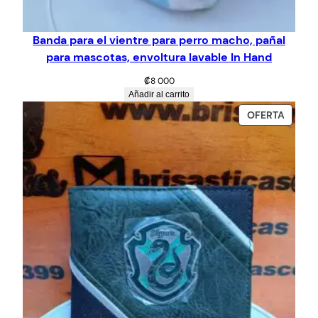
Banda para el vientre para perro macho, pañal
para mascotas, envoltura lavable In Hand
₡
8 000
Añadir al carrito
PROD
OFERTA
EN
OFERT