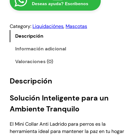
Deseas ayuda? Escribenos
a
8
i
C
:
5
o
₡
0
Category:
Liquidaciónes
, 
Mascotas
l
1
0
l
Descripción
0
.
a
0
r
Información adicional
0
a
Valoraciones (0)
0
n
.
t
i
Descripción
l
a
Solución Inteligente para un
d
r
Ambiente Tranquilo
i
d
El Mini Collar Anti Ladrido para perros es la
o
herramienta ideal para mantener la paz en tu hogar