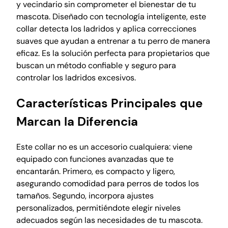
,
y vecindario sin comprometer el bienestar de tu
p
mascota. Diseñado con tecnología inteligente, este
e
collar detecta los ladridos y aplica correcciones
r
suaves que ayudan a entrenar a tu perro de manera
r
eficaz. Es la solución perfecta para propietarios que
o
buscan un método confiable y seguro para
s
controlar los ladridos excesivos.
c
a
Características Principales que
n
Marcan la Diferencia
t
i
Este collar no es un accesorio cualquiera: viene
d
equipado con funciones avanzadas que te
a
encantarán. Primero, es compacto y ligero,
d
asegurando comodidad para perros de todos los
tamaños. Segundo, incorpora ajustes
personalizados, permitiéndote elegir niveles
adecuados según las necesidades de tu mascota.