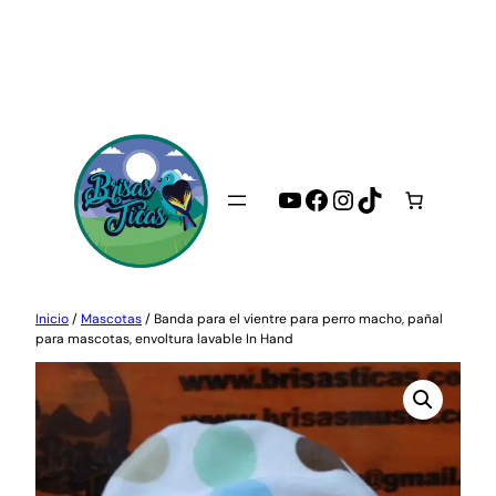
Saltar
al
contenido
YouTube
Facebook
Instagram
TikTok
Inicio
/
Mascotas
/ Banda para el vientre para perro macho, pañal
para mascotas, envoltura lavable In Hand