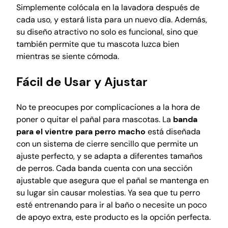
a
Simplemente colócala en la lavadora después de
ñ
cada uso, y estará lista para un nuevo día. Además,
a
su diseño atractivo no solo es funcional, sino que
l
también permite que tu mascota luzca bien
p
mientras se siente cómoda.
a
r
Fácil de Usar y Ajustar
a
m
No te preocupes por complicaciones a la hora de
a
poner o quitar el pañal para mascotas. La
banda
s
para el vientre para perro macho
está diseñada
c
con un sistema de cierre sencillo que permite un
o
ajuste perfecto, y se adapta a diferentes tamaños
t
de perros. Cada banda cuenta con una sección
a
ajustable que asegura que el pañal se mantenga en
s
su lugar sin causar molestias. Ya sea que tu perro
,
esté entrenando para ir al baño o necesite un poco
e
de apoyo extra, este producto es la opción perfecta.
n