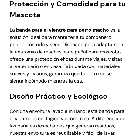
Protección y Comodidad para tu
r
e
Mascota
p
a
La
banda para el vientre para perro macho
es la
r
solución ideal para mantener a tu compañero
a
peludo cómodo y seco. Diseñada para adaptarse a
p
la anatomía de machos, este pañal para mascotas
e
ofrece una protección eficaz durante viajes, visitas
r
al veterinario o en casa. Fabricada con materiales
r
suaves y livianos, garantiza que tu perro no se
o
sienta incómodo mientras la usa.
m
a
Diseño Práctico y Ecológico
c
h
Con una envoltura lavable In Hand, esta banda para
o
el vientre es ecológica y económica. A diferencia de
,
los pañales desechables que generan residuos,
p
nuestra envoltura es reutilizable y fácil de lavar.