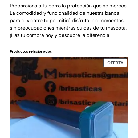
v
Proporciona a tu perro la protección que se merece.
o
La comodidad y funcionalidad de nuestra banda
l
para el vientre te permitirá disfrutar de momentos
t
sin preocupaciones mientras cuidas de tu mascota.
u
¡Haz tu compra hoy y descubre la diferencia!
r
a
Productos relacionados
l
a
PROD
OFERTA
EN
v
OFERT
a
b
l
e
I
n
H
a
n