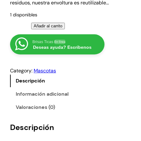
residuos, nuestra envoltura es reutilizable…
1 disponibles
B
Añadir al carrito
a
n
Brisas Ticas
En línea
Deseas ayuda? Escribenos
d
a
p
Category:
Mascotas
a
r
Descripción
a
e
Información adicional
l
Valoraciones (0)
v
i
e
Descripción
n
t