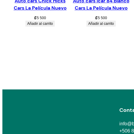
Auto cars Chick Hicks
Auto cars Icar 84 blanco
Cars La Película Nuevo
Cars La Película Nuevo
₡
5 500
₡
5 500
Añadir al carrito
Añadir al carrito
Cont
info@b
+506 8