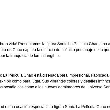
n
i
c
L
a
P
e
l
bran vida! Presentamos la figura Sonic La Película Chao, una a
í
ura de Chao captura la esencia del icónico personaje de la que
c
por la franquicia de forma tangible.
u
l
a
ic La Película Chao está diseñada para impresionar. Fabricada 
C
 exhibir como para jugar. Sus vibrantes colores y detalles intrin
h
ans nostálgicos como a los nuevos admiradores del universo Son
a
o
c
a
ad o una ocasión especial? La figura Sonic La Película Chao e