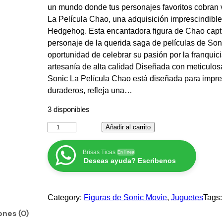
un mundo donde tus personajes favoritos cobran 
La Película Chao, una adquisición imprescindible
Hedgehog. Esta encantadora figura de Chao captu
personaje de la querida saga de películas de Soni
oportunidad de celebrar su pasión por la franquic
artesanía de alta calidad Diseñada con meticulosa 
Sonic La Película Chao está diseñada para impre
duraderos, refleja una…
3 disponibles
F
Añadir al carrito
i
g
Brisas Ticas
En línea
Deseas ayuda? Escribenos
u
r
a
Category:
Figuras de Sonic Movie
, 
Juguetes
Tags
S
o
ones (0)