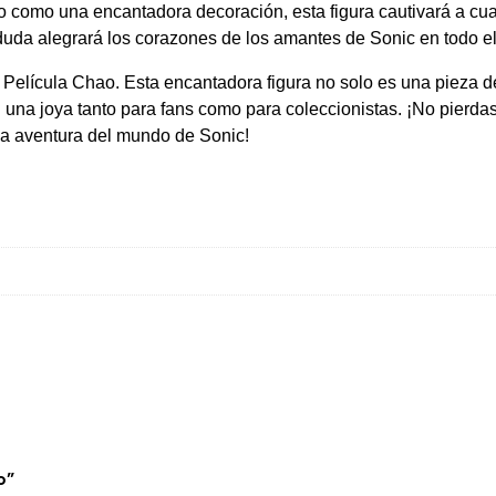
n
o como una encantadora decoración, esta figura cautivará a cua
t
n duda alegrará los corazones de los amantes de Sonic en todo 
i
 Película Chao. Esta encantadora figura no solo es una pieza d
d
n una joya tanto para fans como para coleccionistas. ¡No pierdas
a
la aventura del mundo de Sonic!
d
o”