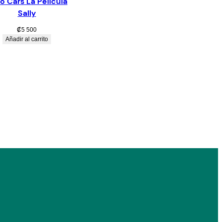
o Cars La Película
Sally
₡
5 500
Añadir al carrito