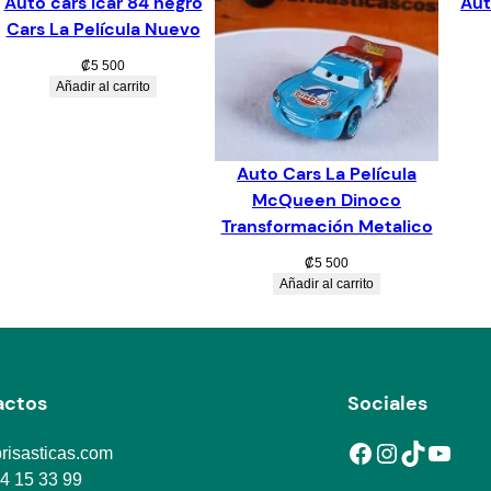
Auto cars Icar 84 negro
Aut
Cars La Película Nuevo
₡
5 500
Añadir al carrito
Auto Cars La Película
McQueen Dinoco
Transformación Metalico
₡
5 500
Añadir al carrito
actos
Sociales
Facebook
Instagram
TikTok
YouTube
risasticas.com
4 15 33 99