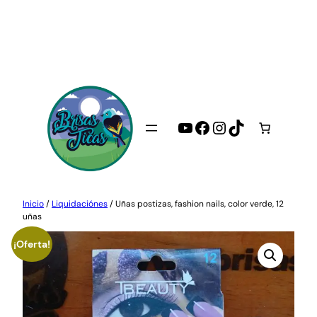
Saltar
al
contenido
YouTube
Facebook
Instagram
TikTok
Inicio
/
Liquidaciónes
/ Uñas postizas, fashion nails, color verde, 12
uñas
¡Oferta!