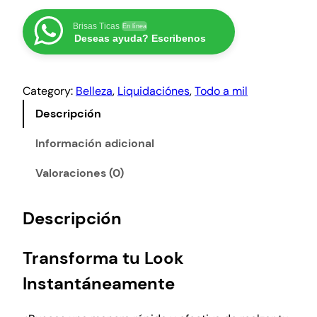
l
s
ñ
e
:
a
Brisas Ticas
En línea
r
₡
Deseas ayuda? Escribenos
s
a
5
p
o
:
0
Category:
Belleza
, 
Liquidaciónes
, 
Todo a mil
s
₡
0
t
Descripción
2
.
i
0
z
Información adicional
0
a
0
Valoraciones (0)
s
.
,
f
Descripción
a
s
Transforma tu Look
h
i
Instantáneamente
o
n