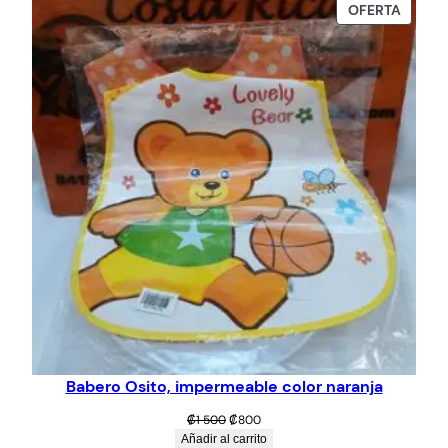
PROD
OFERTA
era:
es:
EN
₡3
₡2
OFERT
500.
000.
Babero Osito, impermeable color naranja
El
El
₡
1 500
₡
800
precio
precio
Añadir al carrito