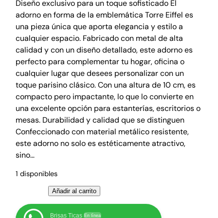
l
l
Diseño exclusivo para un toque sofisticado El
adorno en forma de la emblemática Torre Eiffel es
p
p
una pieza única que aporta elegancia y estilo a
r
r
cualquier espacio. Fabricado con metal de alta
e
e
calidad y con un diseño detallado, este adorno es
c
c
perfecto para complementar tu hogar, oficina o
i
i
cualquier lugar que desees personalizar con un
o
o
toque parisino clásico. Con una altura de 10 cm, es
o
a
compacto pero impactante, lo que lo convierte en
r
c
una excelente opción para estanterías, escritorios o
mesas. Durabilidad y calidad que se distinguen
i
t
Confeccionado con material metálico resistente,
g
u
este adorno no solo es estéticamente atractivo,
i
a
sino…
n
l
a
e
1 disponibles
l
s
T
Añadir al carrito
e
:
o
r
₡
r
Brisas Ticas
En línea