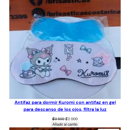
OFERT
Antifaz para dormir Kuromi con antifaz en gel
para descanso de los ojos, filtra la luz
El
El
₡
3 500
₡
2 000
precio
precio
Añadir al carrito
original
actual