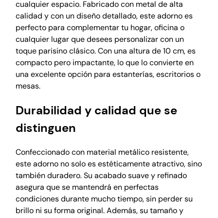
a
cualquier espacio. Fabricado con metal de alta
l
calidad y con un diseño detallado, este adorno es
,
perfecto para complementar tu hogar, oficina o
1
cualquier lugar que desees personalizar con un
0
toque parisino clásico. Con una altura de 10 cm, es
c
compacto pero impactante, lo que lo convierte en
m
una excelente opción para estanterías, escritorios o
a
mesas.
l
t
Durabilidad y calidad que se
o
distinguen
c
a
Confeccionado con material metálico resistente,
n
este adorno no solo es estéticamente atractivo, sino
t
también duradero. Su acabado suave y refinado
i
asegura que se mantendrá en perfectas
d
condiciones durante mucho tiempo, sin perder su
a
brillo ni su forma original. Además, su tamaño y
d