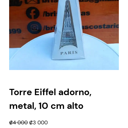
Torre Eiffel adorno,
metal, 10 cm alto
E
E
₡
4 000
₡
3 000