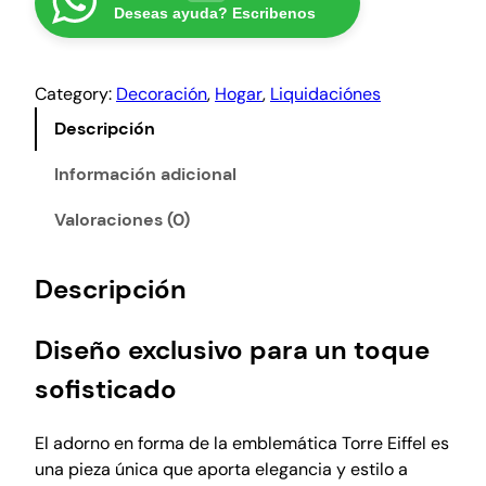
Deseas ayuda? Escribenos
a
3
r
e
:
0
E
₡
0
Category:
Decoración
, 
Hogar
, 
Liquidaciónes
i
4
0
f
Descripción
0
.
f
0
e
Información adicional
0
l
Valoraciones (0)
.
a
d
o
Descripción
r
n
Diseño exclusivo para un toque
o
,
sofisticado
m
e
El adorno en forma de la emblemática Torre Eiffel es
t
una pieza única que aporta elegancia y estilo a