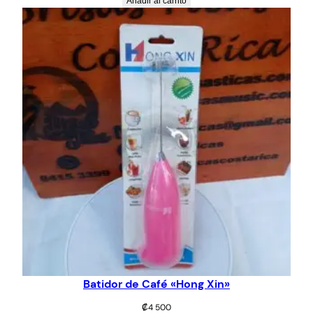
Añadir al carrito
Batidor de Café «Hong Xin»
₡
4 500