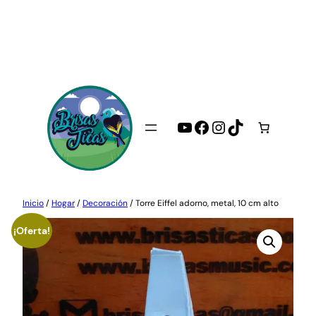
Saltar
al
contenido
YouTube
Facebook
Instagram
TikTok
Inicio
/
Hogar
/
Decoración
/ Torre Eiffel adorno, metal, 10 cm alto
¡Oferta!