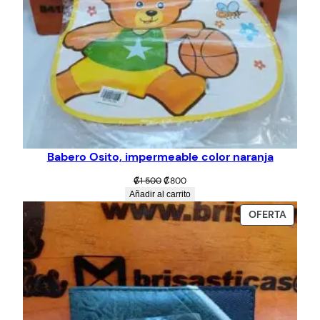
Babero Osito, impermeable color naranja
El
El
₡
1 500
₡
800
precio
precio
Añadir al carrito
original
actual
PROD
OFERTA
era:
es:
EN
₡1
₡800.
OFERT
500.