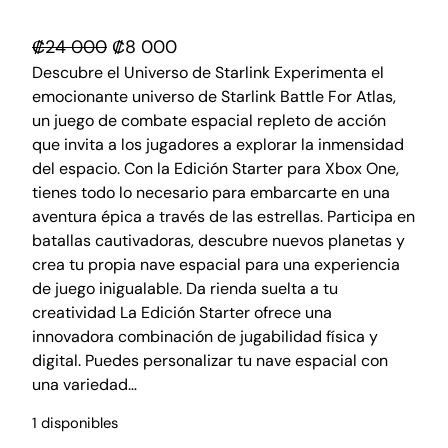
E
E
₡
24 000
₡
8 000
l
l
Descubre el Universo de Starlink Experimenta el
emocionante universo de Starlink Battle For Atlas,
p
p
un juego de combate espacial repleto de acción
r
r
que invita a los jugadores a explorar la inmensidad
e
e
del espacio. Con la Edición Starter para Xbox One,
c
c
tienes todo lo necesario para embarcarte en una
i
i
aventura épica a través de las estrellas. Participa en
o
o
batallas cautivadoras, descubre nuevos planetas y
o
a
crea tu propia nave espacial para una experiencia
r
c
de juego inigualable. Da rienda suelta a tu
creatividad La Edición Starter ofrece una
i
t
innovadora combinación de jugabilidad física y
g
u
digital. Puedes personalizar tu nave espacial con
i
a
una variedad…
n
l
a
e
1 disponibles