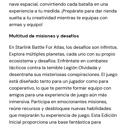
E
nave espacial, convirtiendo cada batalla en una
d
experiencia a tu medida. ¡Prepárate para dar rienda
i
suelta a tu creatividad mientras te equipas con
t
armas y equipo!
i
o
Multitud de misiones y desafíos
n
En Starlink Battle For Atlas, los desafíos son infinitos.
c
Explora múltiples planetas, cada uno con su propio
a
ecosistema y desafíos. Enfréntate en combates
n
tácticos contra la temible Legión Olvidada y
t
desentraña sus misteriosas conspiraciones. El juego
i
está diseñado tanto para un jugador como para
d
cooperativo, lo que te permite formar equipo con
a
amigos para una experiencia de juego aún más
d
inmersiva. Participa en emocionantes misiones,
reúne recursos y desbloquea nuevas habilidades
que mejorarán tu experiencia de juego. Esta Edición
Inicial proporciona una base fantástica para