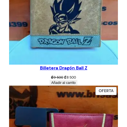
Billetera Dragón Ball Z
El
El
₡
9 500
₡
8 500
precio
precio
Añadir al carrito
original
actual
PROD
OFERTA
era:
es:
EN
₡9
₡8
OFERT
500.
500.