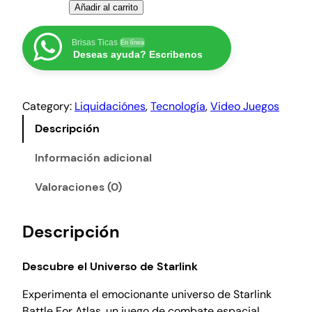
l
s
S
Añadir al carrito
e
:
t
r
₡
a
Brisas Ticas
En línea
Deseas ayuda? Escribenos
a
8
r
l
:
0
i
₡
0
Category:
Liquidaciónes
, 
Tecnología
, 
Video Juegos
n
2
0
k
Descripción
4
.
B
0
a
Información adicional
0
t
Valoraciones (0)
0
t
.
l
e
Descripción
F
o
Descubre el Universo de Starlink
r
A
Experimenta el emocionante universo de Starlink
t
Battle For Atlas, un juego de combate espacial