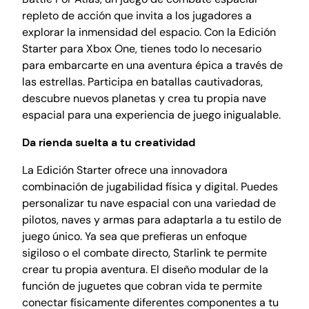
l
repleto de acción que invita a los jugadores a
a
explorar la inmensidad del espacio. Con la Edición
s
Starter para Xbox One, tienes todo lo necesario
–
para embarcarte en una aventura épica a través de
X
las estrellas. Participa en batallas cautivadoras,
b
descubre nuevos planetas y crea tu propia nave
o
espacial para una experiencia de juego inigualable.
x
Da rienda suelta a tu creatividad
O
n
La Edición Starter ofrece una innovadora
e
combinación de jugabilidad física y digital. Puedes
S
personalizar tu nave espacial con una variedad de
t
pilotos, naves y armas para adaptarla a tu estilo de
a
juego único. Ya sea que prefieras un enfoque
r
sigiloso o el combate directo, Starlink te permite
t
crear tu propia aventura. El diseño modular de la
e
función de juguetes que cobran vida te permite
r
conectar físicamente diferentes componentes a tu