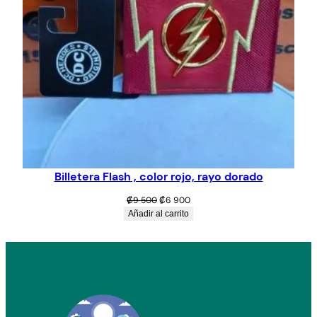
Billetera Flash , color rojo, rayo dorado
El
El
₡
9 500
₡
6 900
precio
precio
Añadir al carrito
original
actual
era:
es:
₡9
₡6
500.
900.