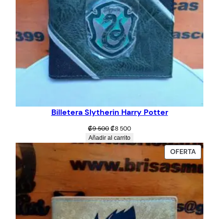
Billetera Slytherin Harry Potter
El
El
₡
9 500
₡
8 500
precio
precio
Añadir al carrito
original
actual
PROD
OFERTA
era:
es:
EN
₡9
₡8
OFERT
500.
500.