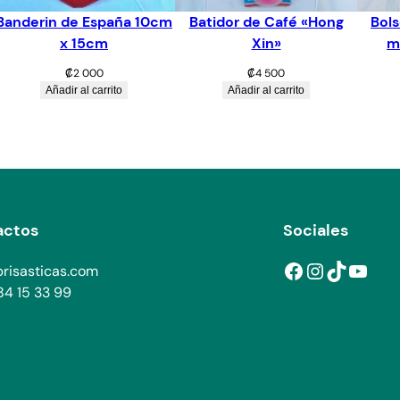
Banderin de España 10cm
Batidor de Café «Hong
Bols
x 15cm
Xin»
m
₡
2 000
₡
4 500
Añadir al carrito
Añadir al carrito
actos
Sociales
Facebook
Instagram
TikTok
YouTube
risasticas.com
4 15 33 99