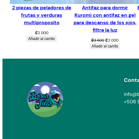
2 piezas de peladores de
Antifaz para dormir
frutas y verduras
Kuromi con antifaz en gel
multiproposito
para descanso de los ojos,
filtra la luz
₡
2 000
Añadir al carrito
El
El
₡
3 500
₡
2 000
precio
precio
Añadir al carrito
original
actual
era:
es:
₡3
₡2
500.
000.
Cont
info@b
+506 8