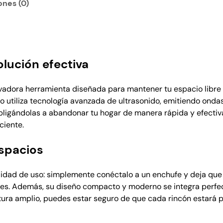
a
6
t
ones (0)
e
:
5
u
₡
0
l
9
0
t
0
.
r
olución efectiva
0
a
0
s
ovadora herramienta diseñada para mantener tu espacio libre 
.
ó
ivo utiliza tecnología avanzada de ultrasonido, emitiendo ond
n
bligándolas a abandonar tu hogar de manera rápida y efectiva.
i
ciente.
c
o
espacios
d
e
lidad de uso: simplemente conéctalo a un enchufe y deja que t
p
iales. Además, su diseño compacto y moderno se integra perf
l
ertura amplio, puedes estar seguro de que cada rincón estará 
a
g