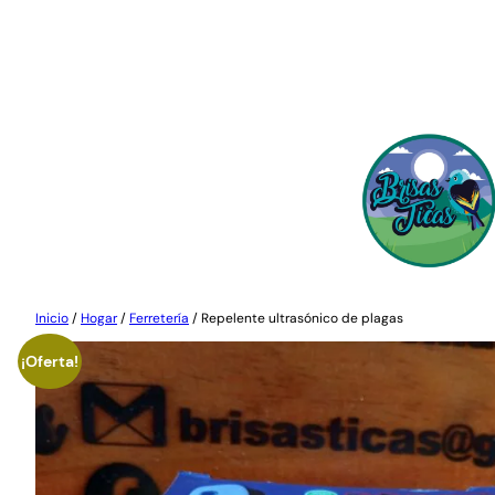
Saltar
al
contenido
Inicio
/
Hogar
/
Ferretería
/ Repelente ultrasónico de plagas
¡Oferta!