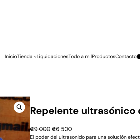
Inicio
Tienda
Liquidaciones
Todo a mil
Productos
Contacto
Repelente ultrasónico 
E
E
₡
9 000
₡
6 500
l
l
El poder del ultrasonido para una solución efec