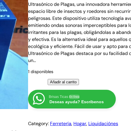
Ultrasónico de Plagas, una innovadora herrami
p
p
espacio libre de insectos y roedores sin recurri
r
r
peligrosas. Este dispositivo utiliza tecnología a
e
e
emitiendo ondas sonoras imperceptibles para 
c
c
irritantes para las plagas, obligándolas a aban
i
i
y efectiva. Es la alternativa ideal para aquello
o
o
ecológica y eficiente. Fácil de usar y apto para
o
a
Ultrasónico de Plagas destaca por su facilidad
r
c
un…
i
t
1 disponibles
g
u
R
Añadir al carrito
i
a
e
n
l
p
Brisas Ticas
En línea
a
e
Deseas ayuda? Escribenos
e
l
s
l
e
:
e
r
₡
Category:
Ferretería
, 
Hogar
, 
Liquidaciónes
n