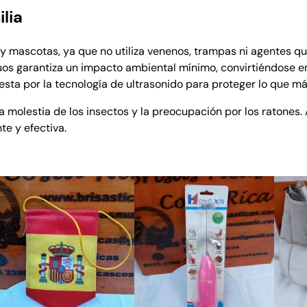
a
lia
s
c
 mascotas, ya que no utiliza venenos, trampas ni agentes q
a
iduos garantiza un impacto ambiental mínimo, convirtiéndose e
n
esta por la tecnología de ultrasonido para proteger lo que m
t
i
la molestia de los insectos y la preocupación por los ratones.
d
te y efectiva.
a
d
ODUCTO
ERTA