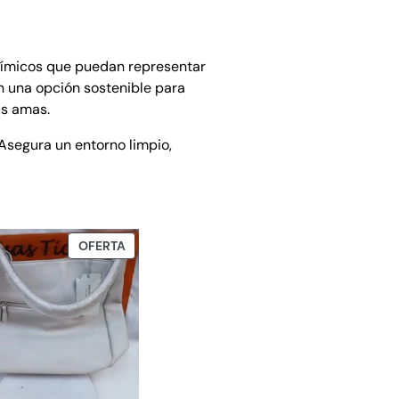
uímicos que puedan representar
n una opción sostenible para
ás amas.
 Asegura un entorno limpio,
PRODUCTO
OFERTA
EN
OFERTA