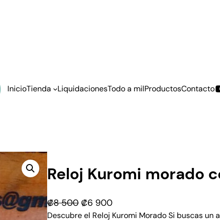
Inicio
Tienda
Liquidaciones
Todo a mil
Productos
Contacto
Reloj Kuromi morado c
E
E
₡
8 500
₡
6 900
l
l
Descubre el Reloj Kuromi Morado Si buscas un a