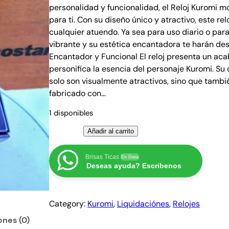
personalidad y funcionalidad, el Reloj Kuromi m
p
p
para ti. Con su diseño único y atractivo, este re
r
r
cualquier atuendo. Ya sea para uso diario o para
e
e
vibrante y su estética encantadora te harán des
c
c
Encantador y Funcional El reloj presenta un a
i
i
personifica la esencia del personaje Kuromi. Su
o
o
solo son visualmente atractivos, sino que tambié
o
a
fabricado con…
r
c
1 disponibles
i
t
R
g
u
Añadir al carrito
e
i
a
l
Brisas Ticas
En línea
n
l
Deseas ayuda? Escribenos
o
a
e
j
l
s
K
e
:
Category:
Kuromi
, 
Liquidaciónes
, 
Relojes
u
r
₡
r
ones (0)