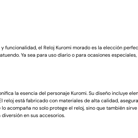
a
6
o
m
:
9
i
₡
0
m
8
0
o
5
.
r
0
a
y funcionalidad, el Reloj Kuromi morado es la elección perfec
0
d
 atuendo. Ya sea para uso diario o para ocasiones especiales, 
.
o
c
o
n
c
nifica la esencia del personaje Kuromi. Su diseño incluye el
a
l reloj está fabricado con materiales de alta calidad, asegur
j
 lo acompaña no solo protege el reloj, sino que también sirv
a
 diversión en sus accesorios.
c
a
n