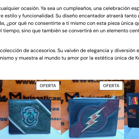
t
 cualquier ocasión. Ya sea un cumpleaños, una celebración es
i
tre estilo y funcionalidad. Su diseño encantador atraerá tanto
d
s, ¿por qué no consentirte a ti mismo con esta pieza única q
a
el tiempo, sino que también se convertirá en un elemento cen
d
olección de accesorios. Su vaivén de elegancia y diversión e
 mismo y muestra al mundo tu amor por la estética única de K
ODUCTO
PRODUCTO
PRODUC
OFERTA
OFERTA
EN
EN
ERTA
OFERTA
OFERTA