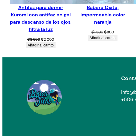
Antifaz para dormir
Babero Osito,
Kuromi con antifaz en gel
impermeable color
para descanso de los ojos,
naranja
filtra la luz
El
El
₡
1 500
₡
800
precio
precio
Añadir al carrito
El
El
₡
3 500
₡
2 000
original
actual
precio
precio
Añadir al carrito
era:
es:
original
actual
₡1
₡800.
era:
es:
500.
₡3
₡2
500.
000.
Cont
info@b
+506 8