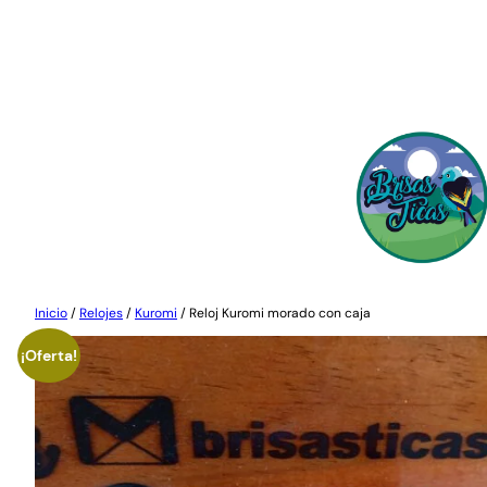
Saltar
al
contenido
Inicio
/
Relojes
/
Kuromi
/ Reloj Kuromi morado con caja
¡Oferta!