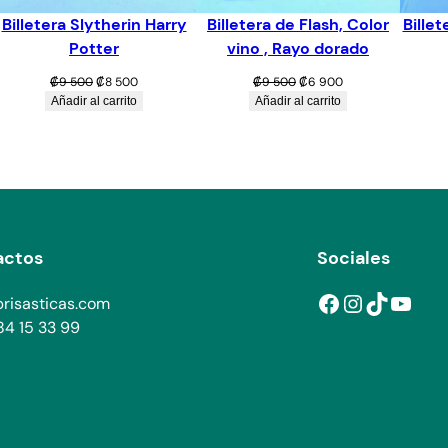
Billetera Slytherin Harry
Billetera de Flash, Color
Bille
Potter
vino , Rayo dorado
El
El
El
El
₡
9 500
₡
8 500
₡
9 500
₡
6 900
precio
precio
precio
precio
Añadir al carrito
Añadir al carrito
original
actual
original
actual
era:
es:
era:
es:
₡9
₡8
₡9
₡6
500.
500.
500.
900.
actos
Sociales
Facebook
Instagram
TikTok
YouTube
risasticas.com
4 15 33 99