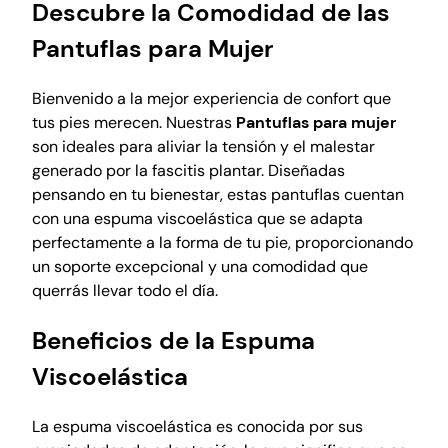
Descubre la Comodidad de las
r
,
Pantuflas para Mujer
c
o
Bienvenido a la mejor experiencia de confort que
n
tus pies merecen. Nuestras
Pantuflas para mujer
e
son ideales para aliviar la tensión y el malestar
s
generado por la fascitis plantar. Diseñadas
p
pensando en tu bienestar, estas pantuflas cuentan
u
con una espuma viscoelástica que se adapta
m
perfectamente a la forma de tu pie, proporcionando
a
un soporte excepcional y una comodidad que
v
querrás llevar todo el día.
i
s
Beneficios de la Espuma
c
Viscoelástica
o
e
La espuma viscoelástica es conocida por sus
l