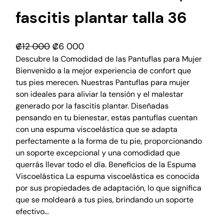
fascitis plantar talla 36
E
E
₡
12 000
₡
6 000
l
l
Descubre la Comodidad de las Pantuflas para Mujer
Bienvenido a la mejor experiencia de confort que
p
p
tus pies merecen. Nuestras Pantuflas para mujer
r
r
son ideales para aliviar la tensión y el malestar
e
e
generado por la fascitis plantar. Diseñadas
c
c
pensando en tu bienestar, estas pantuflas cuentan
i
i
con una espuma viscoelástica que se adapta
o
o
perfectamente a la forma de tu pie, proporcionando
o
a
un soporte excepcional y una comodidad que
r
c
querrás llevar todo el día. Beneficios de la Espuma
Viscoelástica La espuma viscoelástica es conocida
i
t
por sus propiedades de adaptación, lo que significa
g
u
que se moldeará a tus pies, brindando un soporte
i
a
efectivo…
n
l