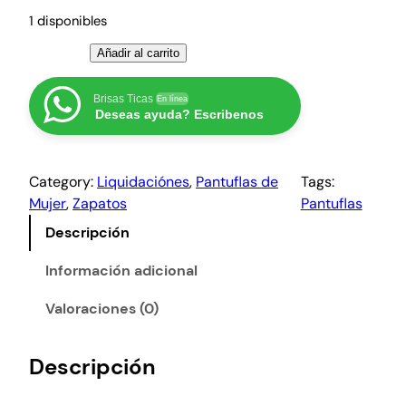
a
e
1 disponibles
l
s
P
Añadir al carrito
e
:
a
r
₡
n
Brisas Ticas
En línea
Deseas ayuda? Escribenos
a
6
t
u
:
0
f
₡
0
Category:
Liquidaciónes
, 
Pantuflas de
Tags:
l
1
0
Mujer
, 
Zapatos
Pantuflas
a
2
.
s
Descripción
0
p
0
a
Información adicional
0
r
Valoraciones (0)
.
a
m
u
Descripción
j
e