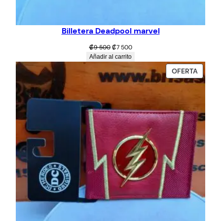
Billetera Deadpool marvel
El
El
₡
9 500
₡
7 500
precio
precio
Añadir al carrito
original
actual
PROD
OFERTA
era:
es:
EN
₡9
₡7
OFERT
500.
500.