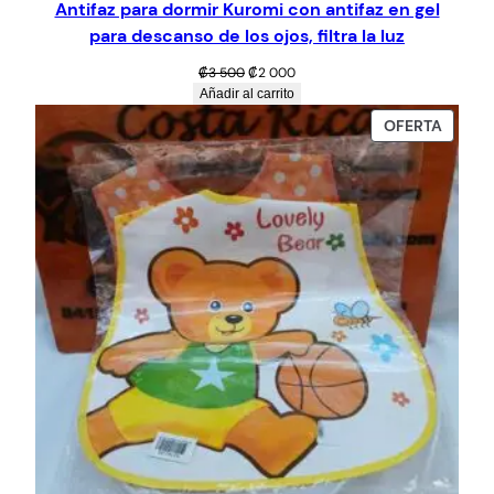
Antifaz para dormir Kuromi con antifaz en gel
t
para descanso de los ojos, filtra la luz
i
d
El
El
₡
3 500
₡
2 000
precio
precio
Añadir al carrito
a
original
actual
PROD
d
OFERTA
era:
es:
EN
₡3
₡2
OFERT
500.
000.