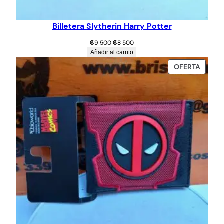
Billetera Slytherin Harry Potter
El
El
₡
9 500
₡
8 500
precio
precio
Añadir al carrito
original
actual
PROD
OFERTA
era:
es:
EN
₡9
₡8
OFERT
500.
500.