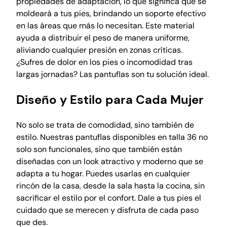
propiedades de adaptación, lo que significa que se
á
moldeará a tus pies, brindando un soporte efectivo
s
en las áreas que más lo necesitan. Este material
t
ayuda a distribuir el peso de manera uniforme,
i
aliviando cualquier presión en zonas críticas.
c
¿Sufres de dolor en los pies o incomodidad tras
a
largas jornadas? Las pantuflas son tu solución ideal.
c
ó
Diseño y Estilo para Cada Mujer
m
o
d
No solo se trata de comodidad, sino también de
a
estilo. Nuestras pantuflas disponibles en talla 36 no
,
solo son funcionales, sino que también están
f
diseñadas con un look atractivo y moderno que se
a
adapta a tu hogar. Puedes usarlas en cualquier
s
rincón de la casa, desde la sala hasta la cocina, sin
c
sacrificar el estilo por el confort. Dale a tus pies el
i
cuidado que se merecen y disfruta de cada paso
t
que des.