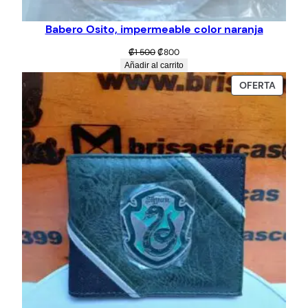
Babero Osito, impermeable color naranja
El
El
₡
1 500
₡
800
precio
precio
Añadir al carrito
original
actual
PROD
OFERTA
era:
es:
EN
₡1
₡800.
OFERT
500.