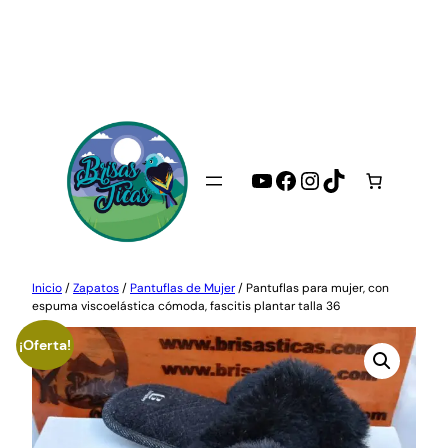
Saltar
al
contenido
YouTube
Facebook
Instagram
TikTok
Inicio
/
Zapatos
/
Pantuflas de Mujer
/ Pantuflas para mujer, con
espuma viscoelástica cómoda, fascitis plantar talla 36
¡Oferta!