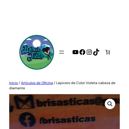
Saltar
al
contenido
YouTube
Facebook
Instagram
TikTok
Inicio
/
Articulos de Oficina
/ Lapicero de Color Violeta cabeza de
diamante