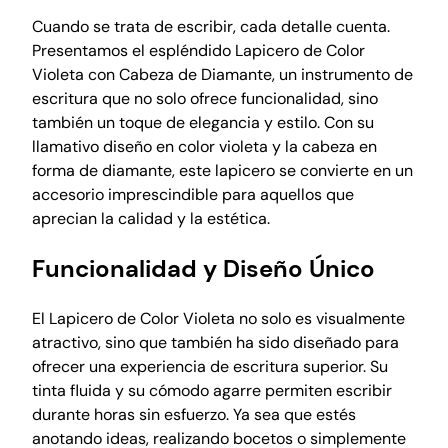
e
Cuando se trata de escribir, cada detalle cuenta.
t
Presentamos el espléndido Lapicero de Color
a
Violeta con Cabeza de Diamante, un instrumento de
c
escritura que no solo ofrece funcionalidad, sino
a
también un toque de elegancia y estilo. Con su
b
llamativo diseño en color violeta y la cabeza en
e
forma de diamante, este lapicero se convierte en un
z
accesorio imprescindible para aquellos que
a
aprecian la calidad y la estética.
d
e
Funcionalidad y Diseño Único
d
i
El Lapicero de Color Violeta no solo es visualmente
a
atractivo, sino que también ha sido diseñado para
m
ofrecer una experiencia de escritura superior. Su
a
tinta fluida y su cómodo agarre permiten escribir
n
durante horas sin esfuerzo. Ya sea que estés
t
anotando ideas, realizando bocetos o simplemente