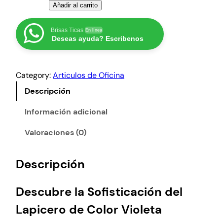
L
Añadir al carrito
a
p
Brisas Ticas
En línea
Deseas ayuda? Escribenos
i
c
e
Category:
Articulos de Oficina
r
o
Descripción
d
e
Información adicional
C
Valoraciones (0)
o
l
o
Descripción
r
V
Descubre la Sofisticación del
i
o
Lapicero de Color Violeta
l