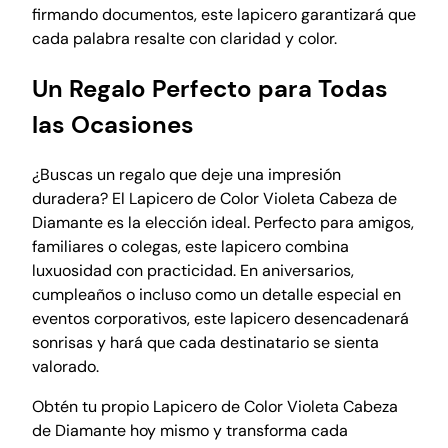
e
firmando documentos, este lapicero garantizará que
c
cada palabra resalte con claridad y color.
a
n
Un Regalo Perfecto para Todas
t
las Ocasiones
i
d
a
¿Buscas un regalo que deje una impresión
d
duradera? El Lapicero de Color Violeta Cabeza de
Diamante es la elección ideal. Perfecto para amigos,
familiares o colegas, este lapicero combina
luxuosidad con practicidad. En aniversarios,
cumpleaños o incluso como un detalle especial en
eventos corporativos, este lapicero desencadenará
sonrisas y hará que cada destinatario se sienta
valorado.
Obtén tu propio Lapicero de Color Violeta Cabeza
de Diamante hoy mismo y transforma cada