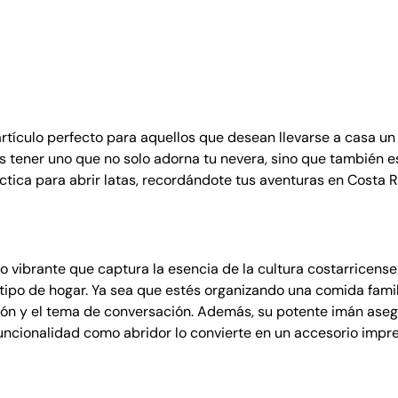
e
n
i
r
C
o
s
artículo perfecto para aquellos que desean llevarse a casa u
t
tener uno que no solo adorna tu nevera, sino que también es
a
ctica para abrir latas, recordándote tus aventuras en Costa R
R
i
c
a
o vibrante que captura la esencia de la cultura costarricens
L
r tipo de hogar. Ya sea que estés organizando una comida fami
e
nción y el tema de conversación. Además, su potente imán as
t
funcionalidad como abridor lo convierte en un accesorio impre
r
a
s