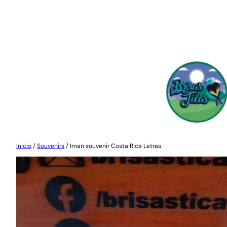
Saltar
al
contenido
Inicio
/
Souvenirs
/ Iman souvenir Costa Rica Letras