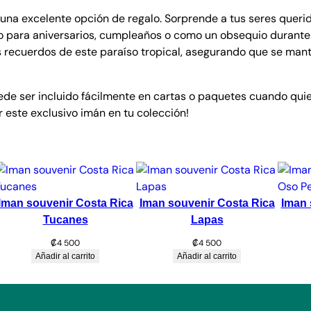
c
una excelente opción de regalo. Sorprende a tus seres querid
a
ecto para aniversarios, cumpleaños o como un obsequio durante
n
us recuerdos de este paraíso tropical, asegurando que se man
t
i
d
de ser incluido fácilmente en cartas o paquetes cuando quie
a
r este exclusivo imán en tu colección!
d
Iman souvenir Costa Rica
Iman souvenir Costa Rica
Iman 
Tucanes
Lapas
₡
4 500
₡
4 500
Añadir al carrito
Añadir al carrito