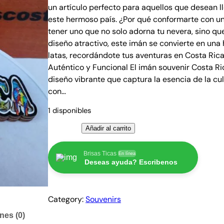
un artículo perfecto para aquellos que desean l
este hermoso país. ¿Por qué conformarte con 
tener uno que no solo adorna tu nevera, sino qu
diseño atractivo, este imán se convierte en una
latas, recordándote tus aventuras en Costa Rica
Auténtico y Funcional El imán souvenir Costa Ri
diseño vibrante que captura la esencia de la cu
con…
1 disponibles
I
Añadir al carrito
m
a
Brisas Ticas
En línea
Deseas ayuda? Escribenos
n
s
o
Category:
Souvenirs
u
v
nes (0)