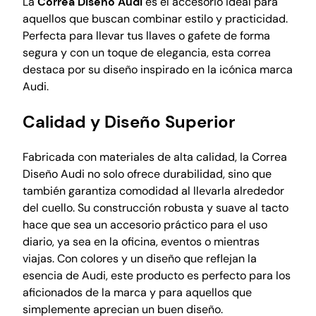
La
Correa Diseño Audi
es el accesorio ideal para
c
aquellos que buscan combinar estilo y practicidad.
u
Perfecta para llevar tus llaves o gafete de forma
e
segura y con un toque de elegancia, esta correa
l
destaca por su diseño inspirado en la icónica marca
l
Audi.
o
p
Calidad y Diseño Superior
a
r
Fabricada con materiales de alta calidad, la Correa
a
Diseño Audi no solo ofrece durabilidad, sino que
l
también garantiza comodidad al llevarla alrededor
l
del cuello. Su construcción robusta y suave al tacto
a
hace que sea un accesorio práctico para el uso
v
diario, ya sea en la oficina, eventos o mientras
e
viajas. Con colores y un diseño que reflejan la
s
esencia de Audi, este producto es perfecto para los
o
aficionados de la marca y para aquellos que
g
simplemente aprecian un buen diseño.