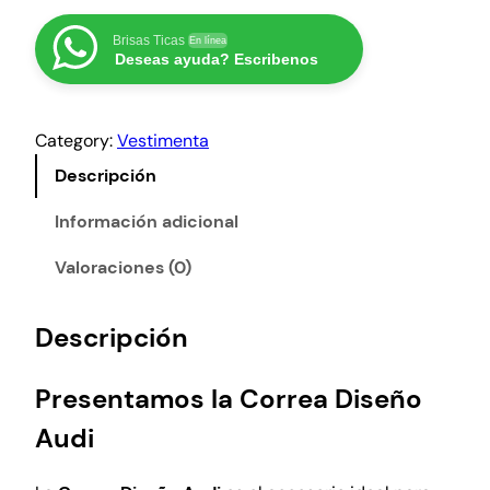
o
r
Brisas Ticas
En línea
Deseas ayuda? Escribenos
r
e
a
Category:
Vestimenta
D
i
Descripción
s
e
Información adicional
ñ
Valoraciones (0)
o
A
u
Descripción
d
i
Presentamos la Correa Diseño
p
a
Audi
r
a