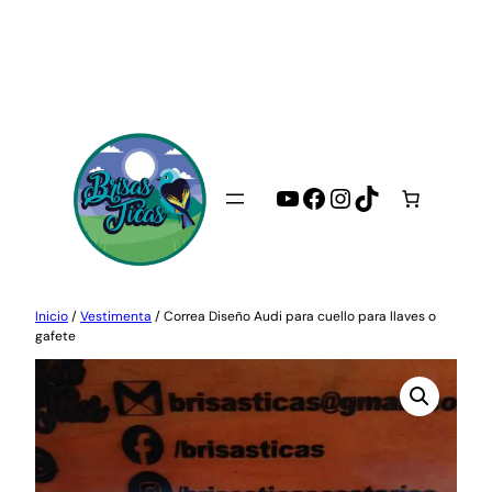
Saltar
al
contenido
YouTube
Facebook
Instagram
TikTok
Inicio
/
Vestimenta
/ Correa Diseño Audi para cuello para llaves o
gafete