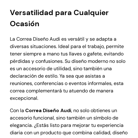
a
f
Versatilidad para Cualquier
e
Ocasión
t
e
c
La Correa Diseño Audi es versátil y se adapta a
a
diversas situaciones. Ideal para el trabajo, permite
n
tener siempre a mano tus llaves o gafete, evitando
t
pérdidas y confusiones. Su diseño moderno no solo
i
es un accesorio de utilidad, sino también una
d
declaración de estilo. Ya sea que asistas a
a
reuniones, conferencias o eventos informales, esta
d
correa complementará tu atuendo de manera
excepcional.
Con la
Correa Diseño Audi
, no solo obtienes un
accesorio funcional, sino también un símbolo de
elegancia. ¿Estás listo para mejorar tu experiencia
diaria con un producto que combina calidad, diseño