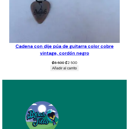
Cadena con dije púa de guitarra color cobre
vintage, cordón negro
El
El
₡
6 500
₡
2 500
precio
precio
Añadir al carrito
original
actual
era:
es:
₡6
₡2
500.
500.