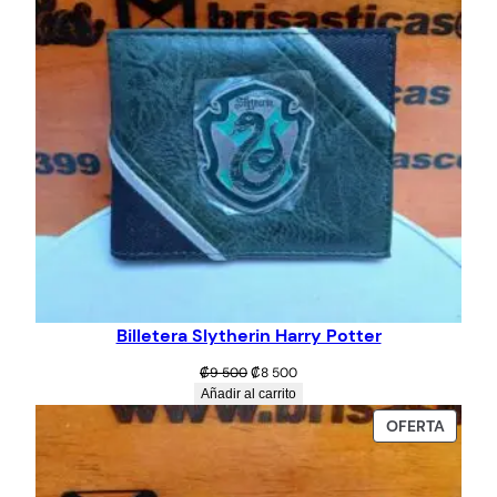
Billetera Slytherin Harry Potter
El
El
₡
9 500
₡
8 500
precio
precio
Añadir al carrito
original
actual
PROD
OFERTA
era:
es:
EN
₡9
₡8
OFERT
500.
500.