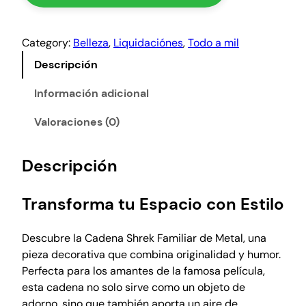
a
1
n
a
:
0
Category:
Belleza
, 
Liquidaciónes
, 
Todo a mil
s
₡
0
h
Descripción
5
0
r
0
.
e
Información adicional
0
k
0
Valoraciones (0)
,
.
f
a
Descripción
m
i
Transforma tu Espacio con Estilo
l
i
Descubre la Cadena Shrek Familiar de Metal, una
a
pieza decorativa que combina originalidad y humor.
,
Perfecta para los amantes de la famosa película,
m
esta cadena no solo sirve como un objeto de
e
adorno, sino que también aporta un aire de