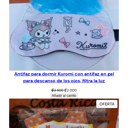
Antifaz para dormir Kuromi con antifaz en gel
para descanso de los ojos, filtra la luz
El
El
₡
3 500
₡
2 000
precio
precio
Añadir al carrito
original
actual
PROD
OFERTA
era:
es:
EN
₡3
₡2
OFERT
500.
000.