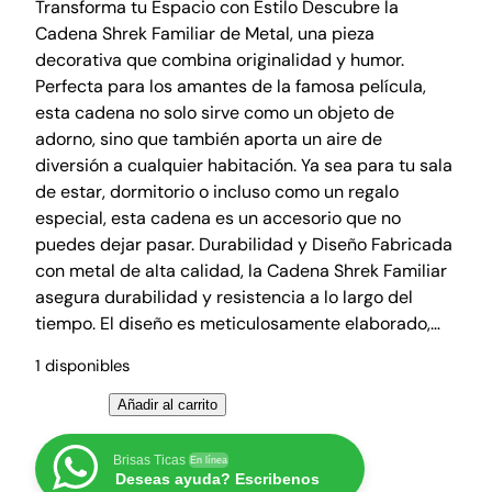
l
l
Transforma tu Espacio con Estilo Descubre la
Cadena Shrek Familiar de Metal, una pieza
p
p
decorativa que combina originalidad y humor.
r
r
Perfecta para los amantes de la famosa película,
e
e
esta cadena no solo sirve como un objeto de
c
c
adorno, sino que también aporta un aire de
i
i
diversión a cualquier habitación. Ya sea para tu sala
o
o
de estar, dormitorio o incluso como un regalo
o
a
especial, esta cadena es un accesorio que no
r
c
puedes dejar pasar. Durabilidad y Diseño Fabricada
con metal de alta calidad, la Cadena Shrek Familiar
i
t
asegura durabilidad y resistencia a lo largo del
g
u
tiempo. El diseño es meticulosamente elaborado,…
i
a
n
l
1 disponibles
a
e
C
Añadir al carrito
l
s
a
e
:
d
Brisas Ticas
En línea
r
₡
Deseas ayuda? Escribenos
e