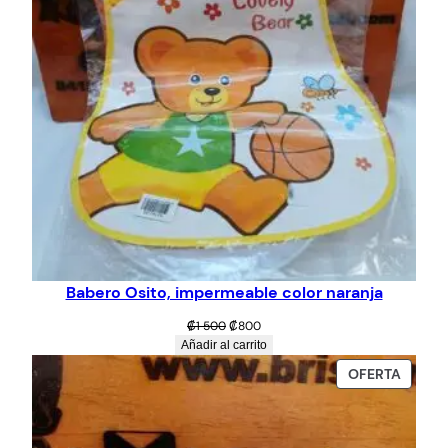
Babero Osito, impermeable color naranja
El
El
₡
1 500
₡
800
precio
precio
Añadir al carrito
original
actual
PROD
OFERTA
era:
es:
EN
₡1
₡800.
OFERT
500.