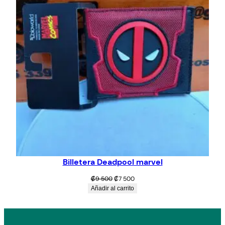
Billetera Deadpool marvel
El
El
₡
9 500
₡
7 500
precio
precio
Añadir al carrito
original
actual
era:
es:
₡9
₡7
500.
500.