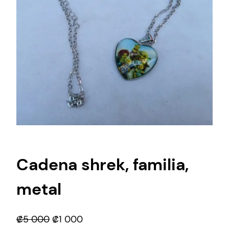
Cadena shrek, familia,
metal
E
E
₡
5 000
₡
1 000