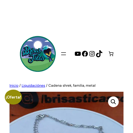
Saltar
al
contenido
YouTube
Facebook
Instagram
TikTok
Inicio
/
Liquidaciónes
/ Cadena shrek, familia, metal
¡Oferta!