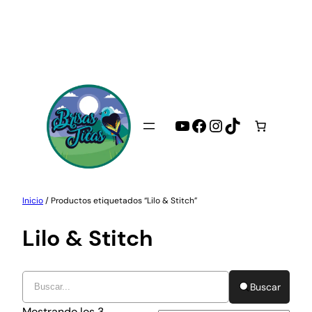
Saltar
al
contenido
YouTube
Facebook
Instagram
TikTok
Inicio
/ Productos etiquetados “Lilo & Stitch”
Lilo & Stitch
Buscar
Mostrando los 3