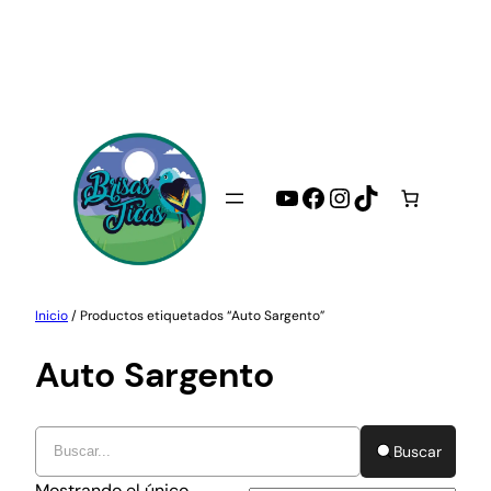
Saltar
al
contenido
YouTube
Facebook
Instagram
TikTok
Inicio
/ Productos etiquetados “Auto Sargento”
Auto Sargento
Buscar
Mostrando el único