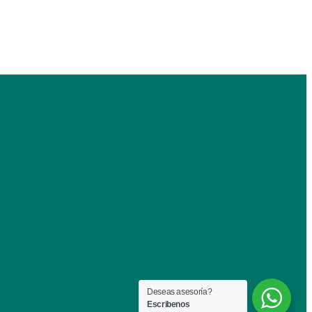
Deseas asesoría?
Escribenos