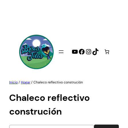
Saltar
al
contenido
YouTube
Facebook
Instagram
TikTok
Inicio
/
Hogar
/ Chaleco reflectivo construción
Chaleco reflectivo
construción