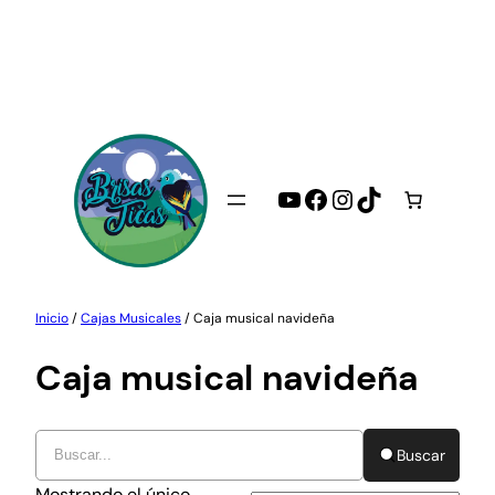
Saltar
al
contenido
YouTube
Facebook
Instagram
TikTok
Inicio
/
Cajas Musicales
/ Caja musical navideña
Caja musical navideña
Buscar
Mostrando el único