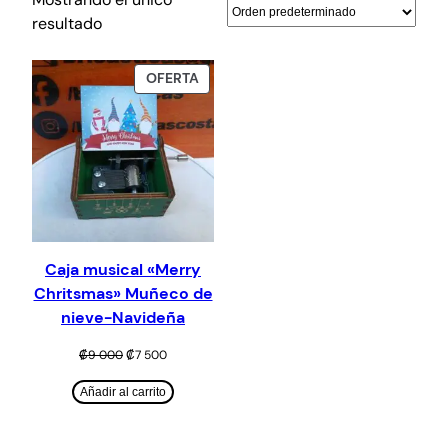
resultado
PRODUCTO
OFERTA
EN
OFERTA
Caja musical «Merry
Chritsmas» Muñeco de
nieve-Navideña
El
El
₡
9 000
₡
7 500
precio
precio
original
actual
Añadir al carrito
era:
es:
₡9
₡7
000.
500.